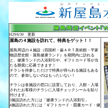
H29/6/30 更新
屋島の４施設を訪れて、特典をゲット！！
屋島周辺の４施設（四国村・歯ＡＲＴ美術館・平家
物語歴史館・屋島健康ランド）を期間内に訪れる
と、健康ランドの入浴割引や、ギフトカード等が当
たる懸賞に応募できます！
チラシを持参しただけで特典が得られる施設もある
ので、参加しないのはもったいない！
チラシは各施設の窓口に設置しており、入館・入場
されたお客様のチラシに入場チェックシールを貼り
付けます。
3施設訪れた方には「健康ランドの入浴割引」
4施設訪れた方には「ギフトカード・図書カード・健